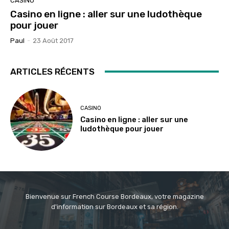
CASINO
Casino en ligne : aller sur une ludothèque
pour jouer
Paul
-
23 Août 2017
ARTICLES RÉCENTS
CASINO
Casino en ligne : aller sur une
ludothèque pour jouer
Bienvenue sur French Course Bordeaux, votre magazine
d'information sur Bordeaux et sa région.